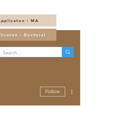
Applicaton : MA
licaton : Doctoral
More actions
Follow