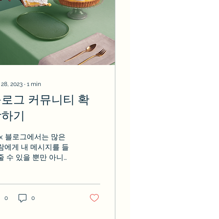
 28, 2023
∙
1
min
로그 커뮤니티 확
장하기
ix 블로그에서는 많은
람에게 내 메시지를 들
줄 수 있을 뿐만 아니라
라인 커뮤니티도 확장
 수 있습니다. 독자가 사
트 회원으로 등록하도
 설정하려면, 에디터 사
0
0
드바의 앱 추가 화면에