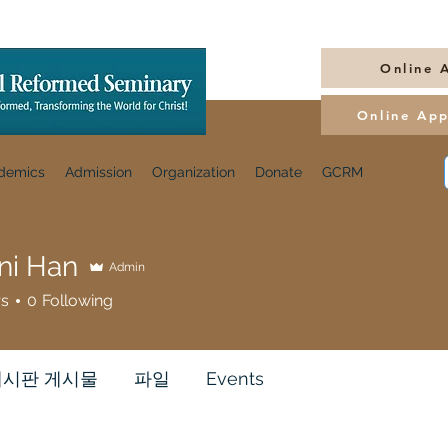
Online 
Online App
demics
Admission
Organization
Donate
GCRM
i Han
Admin
rs
0
Following
게시판 게시물
파일
Events