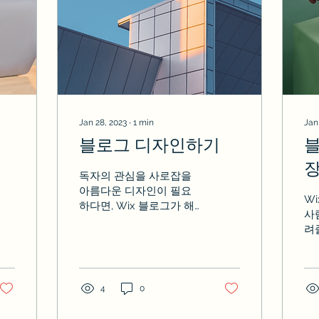
Jan 28, 2023
∙
1
min
Jan
블로그 디자인하기
블
독자의 관심을 사로잡을
아름다운 디자인이 필요
W
하다면, Wix 블로그가 해
사
답이 될 수 있습니다. Wix
려
에서 제공하는 다양한 블
온
로그 디자인을 확인해보
할
세요. 다양한 레이아웃에
이
서 선택하기 Wix 블로그
록
4
0
에서는 블로그 피드에 적
이
용할 수 있는 다양한 반응